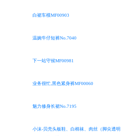
白裙车模MF00903
温婉牛仔短裤No.7040
下一站守候MF00981
业务很忙,黑色紧身裤MF00060
魅力修身长裙No.7195
小沫-贝壳头板鞋、白棉袜、肉丝（脚尖透明