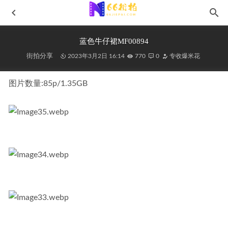
蓝色牛仔裙MF00894
街拍分享
2023年3月2日 16:14
770
0
专收爆米花
图片数量:85p/1.35GB
平底鞋,黑丝MF00778
2022-07-29
蓝色牛仔女子MF00419
2022-03-03
橙子摄影-浪屿浮生(下)J10050
2026-03-30
小甜豆-高跟鞋、油亮肉丝NO.111
2023-05-02
黑色热裤女孩MF00852
2023-01-20