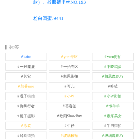
款）、校服裤里丝NO.193
粉白闺蜜J9441
标签
kaine
yuru专区
yuru街拍
一只麋鹿
一始专区
不吃鸡蛋
其它
凯恩街拍
凯恩魔BUY
加菲mao
可儿
咔喳
嘎子街拍
小W
小W街拍
御风行者
慕容笙
懒羊羊
橙子摄影
欧阳ShowBuy
泰系美女
泳装
牛仔
牛男街拍
玲玲街拍
玻璃模拍
玻璃魔BUY