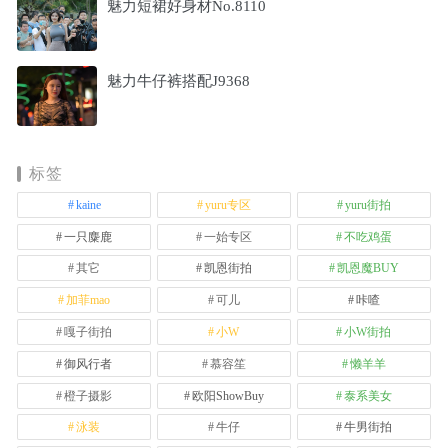
魅力短裙好身材No.8110
魅力牛仔裤搭配J9368
标签
kaine
yuru专区
yuru街拍
一只麋鹿
一始专区
不吃鸡蛋
其它
凯恩街拍
凯恩魔BUY
加菲mao
可儿
咔喳
嘎子街拍
小W
小W街拍
御风行者
慕容笙
懒羊羊
橙子摄影
欧阳ShowBuy
泰系美女
泳装
牛仔
牛男街拍