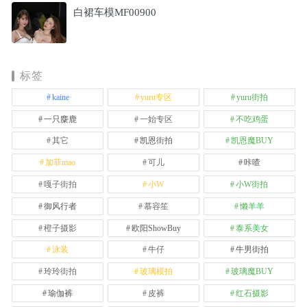
白裙车模MF00900
标签
kaine
yuru专区
yuru街拍
一只麋鹿
一始专区
不吃鸡蛋
其它
凯恩街拍
凯恩魔BUY
加菲mao
可儿
咔喳
嘎子街拍
小W
小W街拍
御风行者
慕容笙
懒羊羊
橙子摄影
欧阳ShowBuy
泰系美女
泳装
牛仔
牛男街拍
玲玲街拍
玻璃模拍
玻璃魔BUY
瑜伽裤
皮裤
红石摄影