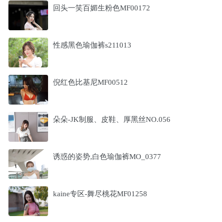
回头一笑百媚生粉色MF00172
性感黑色瑜伽裤s211013
倪红色比基尼MF00512
朵朵-JK制服、皮鞋、厚黑丝NO.056
诱惑的姿势,白色瑜伽裤MO_0377
kaine专区-舞尽桃花MF01258