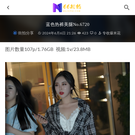
蓝色热裤美腿No.6720
街拍分享
2024年6月6日 21:26
423
0
专收爆米花
图片数量107p/1.76GB  视频:1v/23.8MB
大理的漫时光m200818
2021-07-14
时尚皮裤搭配No.7103
2024-08-04
粉白靓丽青春时尚No.6552
2024-05-05
橙子摄影-午后黑撕(上)J10314
2026-06-21
青春靓丽少女No.6965
2024-07-24