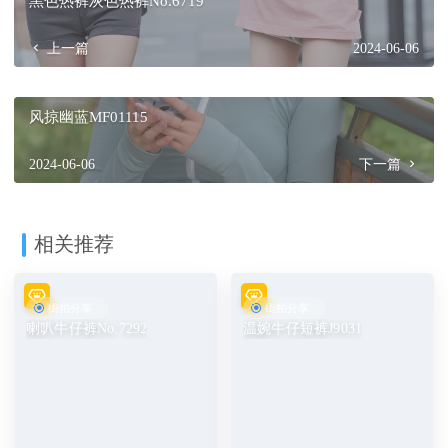
黑色热裤灰色热裤No.6719
上一篇
2024-06-06
风掠幽蓝MF01115
2024-06-06
下一篇
相关推荐
街拍分享
街拍分享
喇叭牛仔裤No.7292
温婉牛仔短裤J9031