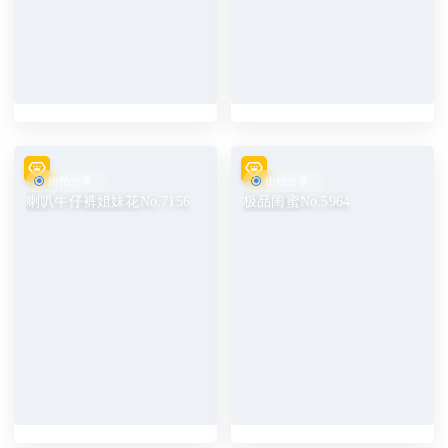
街拍分享
街拍分享
喇叭牛仔裤姐妹花No.7156
极品闺蜜No.5964