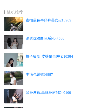
随机推荐
夜拍蓝色牛仔裤美女s210909
清秀优雅白色系No.7588
橙子摄影-皮裤暴击(中)J10384
丰满包臀裙J6887
紧身皮裤,高挑身材MO_0109