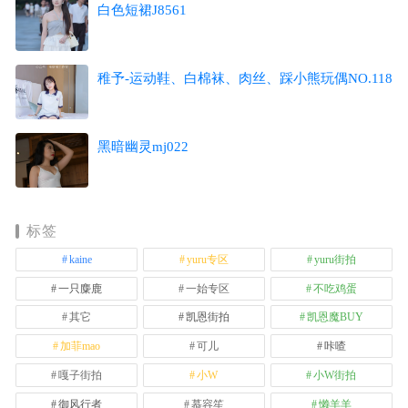
白色短裙J8561
稚予-运动鞋、白棉袜、肉丝、踩小熊玩偶NO.118
黑暗幽灵mj022
标签
kaine
yuru专区
yuru街拍
一只麋鹿
一始专区
不吃鸡蛋
其它
凯恩街拍
凯恩魔BUY
加菲mao
可儿
咔喳
嘎子街拍
小W
小W街拍
御风行者
慕容笙
懒羊羊