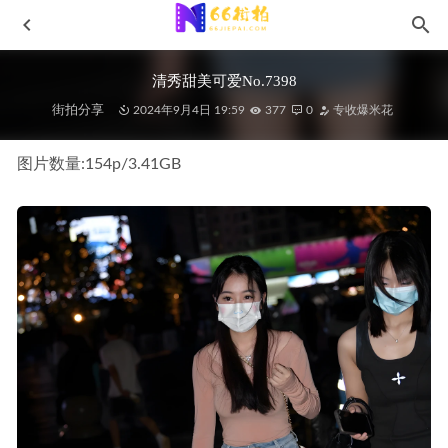
清秀甜美可爱No.7398
街拍分享
2024年9月4日 19:59
377
0
专收爆米花
图片数量:154p/3.41GB
高挑靓丽牛仔裙J8806
2025-06-03
简单白色短裙J9492
2025-11-17
黑色镂空比基尼MF00654
2022-06-09
一始街拍作品-疲倦J9090
2025-08-07
灰色瑜伽裤美女MF01045
2023-11-19