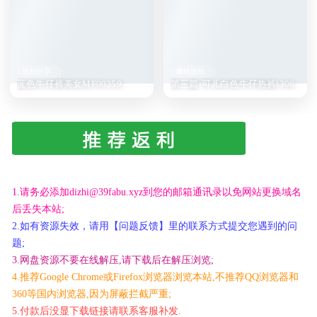
街拍分享
魔镜旅拍
蓝色牛仔裤美女MF00359
第三篇:可儿白色牛仔热裤l306
1.请务必添加dizhi@39fabu.xyz到您的邮箱通讯录以免网站更换域名
后丢失本站;
2.如有资源失效，请用【问题反馈】里的联系方式提交您遇到的问
题;
3.网盘资源不要在线解压,请下载后在解压浏览;
4.推荐Google Chrome或Firefox浏览器浏览本站,不推荐QQ浏览器和
360等国内浏览器,因为屏蔽拦截严重;
5.付款后没显下载链接请联系客服补发.