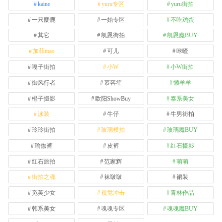
kaine
yuru专区
yuru街拍
一只麋鹿
一始专区
不吃鸡蛋
其它
凯恩街拍
凯恩魔BUY
加菲mao
可儿
咔喳
嘎子街拍
小W
小W街拍
御风行者
慕容笙
懒羊羊
橙子摄影
欧阳ShowBuy
泰系美女
泳装
牛仔
牛男街拍
玲玲街拍
玻璃模拍
玻璃魔BUY
瑜伽裤
皮裤
红石摄影
红石旅拍
范家辉
萌萌
街拍之魂
袜啵啵
裙装
觅芙少女
视觉冲击
青林作品
韩系美女
魂魂专区
魂魂魔BUY