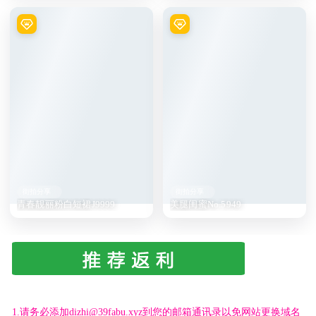
街拍分享
街拍分享
青春靓丽粉白短裙J9999
美腿闺蜜No.5949
1.请务必添加dizhi@39fabu.xyz到您的邮箱通讯录以免网站更换域名