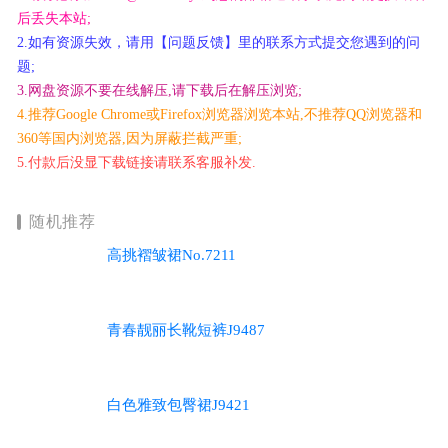
后丢失本站;
2.如有资源失效，请用【问题反馈】里的联系方式提交您遇到的问
题;
3.网盘资源不要在线解压,请下载后在解压浏览;
4.推荐Google Chrome或Firefox浏览器浏览本站,不推荐QQ浏览器和
360等国内浏览器,因为屏蔽拦截严重;
5.付款后没显下载链接请联系客服补发.
随机推荐
高挑褶皱裙No.7211
青春靓丽长靴短裤J9487
白色雅致包臀裙J9421